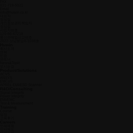
FAX
031-719-5021
Email
info@huwin.co.kr
대표자
정성일
개인정보관리책임자
정성일
사업자번호
129-86-47218
통신판매업신고번호
2022-성남분당A-1038호
Huwin
회사소개
연혁
인증
파트너
News&Topic
오시는길
Product/Solutions
ACVS
ANSYS
EMCoS
APREL EMI/ESD Scanner
R&D/Consulting
Signal Integrity
Power Integrity
EMI/EMC
Test & Measurement
Training
Course
일정
교육후기
Careers
인재채용
인사제도
인재육성