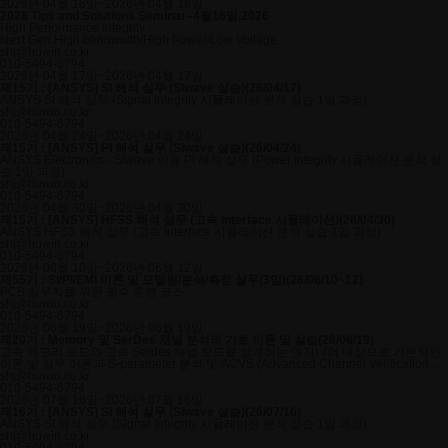
고 정확하게 수행할 수 있습니다.Ansys Forte 주요 기능 :- SAM(Solution Adaptive
Parasitic RLC Parameters in GSM Band Amplifier Inverter PCB Modeling EMC/EMI
turnsNew Winding Turns dialog for advanced handling of winding turns and
Placement Analysis 자동차에서의 안테나 최적 위치 선정을 위해서는 자동차 포함한
지 상황에 따른 Human Exposure 분석이 가능합니다.
2026년 04월 16일~2026년 04월 16일
Mesh Refinement), AMR(Geometry-based Adaptive Mesh Refinement) 기법을 사용
of PCB in Automotive Systems Modeling of Patch Antennas Simulation of 28 GHz
definition of custom inner and outer anglesImporting and exporting winding turns
안테나 분석이 필요하고, EMCoS Studio 는 자동차 포함 안테나 해석에 매우 빠른 해
2026 Tips and Solutions Seminar–4월16일,2026
한 자동 격자 생성- Spray 모델- Model Fuel Library (MFL)- 화학 반응 해석Ansys
Series-Fed Patch Antenna Array for 5G Applications Modeling of Toroidal Choke
data EMCoS Studio 이용한 Antenna 분석 EMCoS Studio 는 다양한 형태의 안테나
석 방법을 제공하므로, 자동차에서의 배치에 따른 안테나의 성능과 안테나간의 커플
High Performance Integrity :
Polyflow : Ansys Polyflow 는 고분자 유동 해석용 솔버로, 비선형 점성 현상, 점탄성
with Ferrite Core Modeling of Planar Transformer with Ferrite EI Core Modeling of
에 대해 매우 간단하고 빠른 모델링 라이브러리 및 분석 방법을 제공합니다.
링에 의한 문제등을 분석하는데 최적의 솔루션입니다. 안테나 관련 사례 : Smart
Next Gen High bandwidth/High Power/Low Voltage
및 고점성 열유체 해석이 가능하여 고분자 및 고무 가공, 음식물, 유리 등 non-
Bobbin Coil with Ferrite Core LFEF Simulations for PCB with Terminal Blocks
Waveguide and wire antennas, antenna arraysLarge reflectors and beam forming
Entry System Simulation Automotive Glass Antenna Simulation Interaction of
Advanced Silicon/Package/PCB Interconnection design
shj@huwin.co.kr
Newtonian 유체와 관련된 응용 분야에 널리 사용됩니다.Ansys Polyflow 주요 기능 :-
Conversion Adapter
antennasPatch and microstrip antennasPlanar and conformal glass antennasHigh
Complicated Harness with Antenna Radiation from TWP Cable to Planar Glass
010-5494-6794
Extrusion (Extruders & Extrusion die design , 압출 전휴의 모양 예측, 역추적 압출 기
frequency modeling of microstrip structures5G and MIMO antenna simulations
Antenna Radiation from TWP to Monopole Antenna Simulation of CAN System
2026년 04월 17일~2026년 04월 17일
능 통한 금형 모양 계산)- Fiber spining (금형 형상에 따른 섬유 제품의 두께 예측, 이
Cross Talk and Sl in CAN systemsModeling of multiplexed wiring systemsModeling
제15기 : [ANSYS] SI 해석 실무 (SIwave 실습)(26/04/17)
를 통해 필요한 금형의 모양 설계)- Blow Modeling & Glass forming (Extrusion Blow,
of complex CAN devicesTime domain analysis Analysis of Random Multi Cable
ANSYS SI 해석 실무 (Signal Integrity 시뮬레이션 분석 실습 1일 과정)
Injection Blow, Stretch Blow 등 다양한 성형 공정 모사, pre-stretching 및 압공 또는
Bundle Radiated emission from industrially produced cablesModel of random
shj@huwin.co.kr
진공성형 공정도 해석 가능)- Film Casting (플라스틱 필름 생산 공정 예측 및 최적 조
cross-sections of stochastic bundleUser-defined stochasticity level
010-5494-6794
건 분석)
2026년 04월 24일~2026년 04월 24일
제15기 : [ANSYS] PI 해석 실무 (SIwave 실습)(26/04/24)
ANSYS Electronics - SIwave 이용 PI 해석 실무 (Power Integrity 시뮬레이션 분석 실
습 1일 과정)
shj@huwin.co.kr
010-5494-6794
2026년 04월 30일~2026년 04월 30일
제15기 : [ANSYS] HFSS 해석 실무 (고속 Interface 시뮬레이션)(26/04/30)
ANSYS HFSS 해석 실무 (고속 Interface 시뮬레이션 분석 실습 1일 과정)
shj@huwin.co.kr
010-5494-6794
2026년 06월 10일~2026년 06월 12일
제55기 : SI/PI/EMI 이론 및 모델링/분석/측정 실무(3일)(26/06/10~12)
PCB 실무자를 위한 필수 훈련 코스
shj@huwin.co.kr
010-5494-6794
2026년 06월 19일~2026년 06월 19일
제20기 : Memory 및 SerDes 채널 분석의 기초 이론 및 실습(26/06/19)
고속 메모리 보드와 고속 Serdes 채널 보드를 설계하는 엔지니어 대상으로 기본적인
이론 및 실무 이론과 S-parameter 분석 및 ACVS (Advanced Channel Verification
System) 을 이용한 자동 채널 리포트 추출 실습의 교육입니다.
shj@huwin.co.kr
010-5494-6794
2026년 07월 16일~2026년 07월 16일
제16기 : [ANSYS] SI 해석 실무 (SIwave 실습)(26/07/16)
ANSYS SI 해석 실무 (Signal Integrity 시뮬레이션 분석 실습 1일 과정)
shj@huwin.co.kr
010-5494-6794