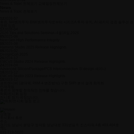
News & Topic 전체보기
교육일정전체보기
News
News & Topic 전체보기
12
2026-07
휴윈, NH벤처투자·BNK벤처투자로부터 시리즈A 투자 유치, AI 패키지 검증 솔루션 경
쟁력 입증
17
2026-04
2026 Tips and Solutions Seminar–4월16일,2026
05
2025-06
Next Gen High Performance Integrity
05
2025-06
Harness Studio 2025 Release Highlights
09
2025-02
DesignCon 2025
26
2024-12
EMCoS Studio 2024 Release Highlights
24
2024-04
Advanced Silicon/Package/PCB Interconnection SI design 세미나
18
2023-12
EMCoS Studio 2023 Release Highlights
18
2023-12
광트랜시버 (광대역, PAM-4 변조방식) 구현 SI/PI 분석 설계 최적화
인재채용
휴윈과 함께할 창의적인 인재를 찾습니다.
학회/전시회 일정
전시회 참가 예정입니다.
상호명
주식회사 휴윈
주소
경기도 성남시 분당구 정자동 성남대로 331번길 8, 킨스타워 4층 403,404호
TEL
031-719-5020