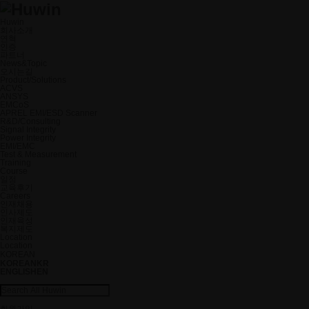
Huwin
회사소개
연혁
인증
파트너
News&Topic
오시는길
Product/Solutions
ACVS
ANSYS
EMCoS
APREL EMI/ESD Scanner
R&D/Consulting
Signal Integrity
Power Integrity
EMI/EMC
Test & Measurement
Training
Course
일정
교육후기
Careers
인재채용
인사제도
인재육성
복지제도
Location
Location
KOREAN
KOREAN
KR
ENGLISH
EN
회원가입