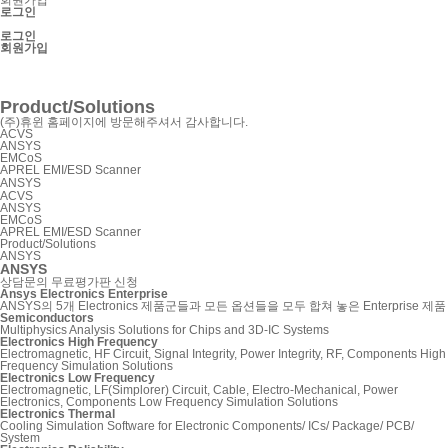
로그인
로그인
회원가입
SnpView.com
CAD Exchanger
Product/Solutions
(주)휴윈 홈페이지에 방문해주셔서 감사합니다.
ACVS
ANSYS
EMCoS
APREL EMI/ESD Scanner
ANSYS
ACVS
ANSYS
EMCoS
APREL EMI/ESD Scanner
Product/Solutions
ANSYS
ANSYS
상담문의
무료평가판 신청
Ansys Electronics Enterprise
ANSYS의 5개 Electronics 제품군들과 모든 옵션들을 모두 합쳐 놓은 Enterprise 제품
Semiconductors
Multiphysics Analysis Solutions for Chips and 3D-IC Systems
Electronics High Frequency
Electromagnetic, HF Circuit, Signal Integrity, Power Integrity, RF, Components High
Frequency Simulation Solutions
Electronics Low Frequency
Electromagnetic, LF(Simplorer) Circuit, Cable, Electro-Mechanical, Power
Electronics, Components Low Frequency Simulation Solutions
Electronics Thermal
Cooling Simulation Software for Electronic Components/ ICs/ Package/ PCB/
System