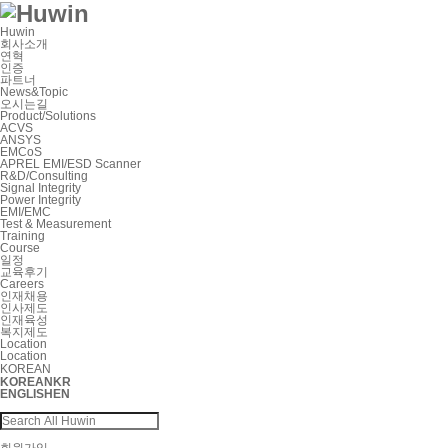
Huwin
회사소개
연혁
인증
파트너
News&Topic
오시는길
Product/Solutions
ACVS
ANSYS
EMCoS
APREL EMI/ESD Scanner
R&D/Consulting
Signal Integrity
Power Integrity
EMI/EMC
Test & Measurement
Training
Course
일정
교육후기
Careers
인재채용
인사제도
인재육성
복지제도
Location
Location
KOREAN
KOREAN
KR
ENGLISH
EN
회원가입