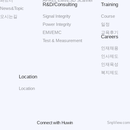
파트너
APREL EMI/ESD Scanner
R&D/Consulting
Training
News&Topic
Signal Integrity
Course
오시는길
Power Integrity
일정
EMI/EMC
교육후기
Careers
Test & Measurement
인재채용
인사제도
인재육성
복지제도
Location
Location
Connect with Huwin
SnpView.com