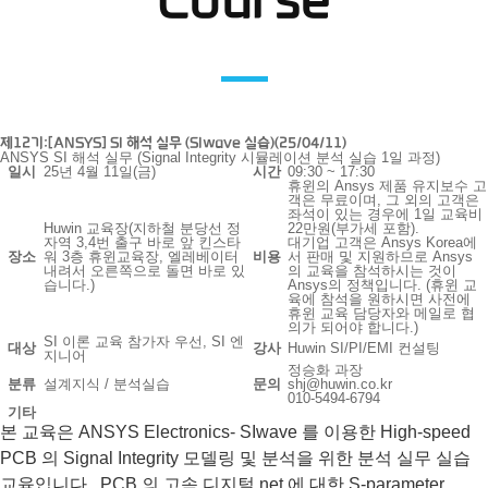
Course
제12기:[ANSYS] SI 해석 실무 (SIwave 실습)(25/04/11)
ANSYS SI 해석 실무 (Signal Integrity 시뮬레이션 분석 실습 1일 과정)
일시
25년 4월 11일(금)
시간
09:30 ~ 17:30
휴윈의 Ansys 제품 유지보수 고
객은 무료이며, 그 외의 고객은
좌석이 있는 경우에 1일 교육비
Huwin 교육장(지하철 분당선 정
22만원(부가세 포함).
자역 3,4번 출구 바로 앞 킨스타
대기업 고객은 Ansys Korea에
장소
워 3층 휴윈교육장, 엘레베이터
비용
서 판매 및 지원하므로 Ansys
내려서 오른쪽으로 돌면 바로 있
의 교육을 참석하시는 것이
습니다.)
Ansys의 정책입니다. (휴윈 교
육에 참석을 원하시면 사전에
휴윈 교육 담당자와 메일로 협
의가 되어야 합니다.)
SI 이론 교육 참가자 우선, SI 엔
대상
강사
Huwin SI/PI/EMI 컨설팅
지니어
정승화 과장
분류
설계지식 / 분석실습
문의
shj@huwin.co.kr
010-5494-6794
기타
본 교육은 ANSYS Electronics- SIwave 를 이용한 High-speed
PCB 의 Signal Integrity 모델링 및 분석을 위한 분석 실무 실습
교육입니다. PCB 의 고속 디지털 net 에 대한 S-parameter