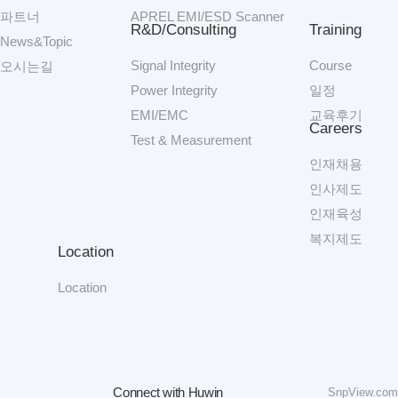
파트너
APREL EMI/ESD Scanner
R&D/Consulting
Training
News&Topic
Signal Integrity
Course
오시는길
Power Integrity
일정
EMI/EMC
교육후기
Careers
Test & Measurement
인재채용
인사제도
인재육성
복지제도
Location
Location
Connect with Huwin
SnpView.com